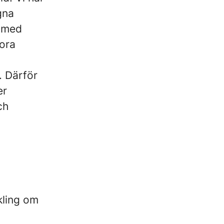
gna
a med
tora
. Därför
er
ch
kling om