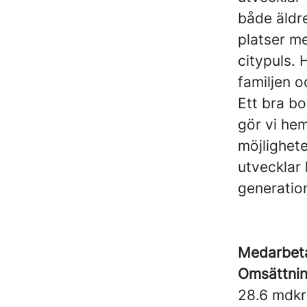
både äldre
platser m
citypuls. 
familjen o
Ett bra bo
gör vi hem
möjlighete
utvecklar
generation
Medarbet
Omsättni
28.6 mdkr