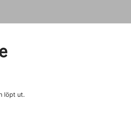
e
n löpt ut.