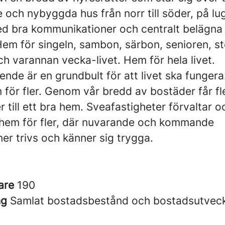
 och nybyggda hus från norr till söder, på lu
ed bra kommunikationer och centralt belägn
Hem för singeln, sambon, särbon, senioren, s
ch varannan vecka-livet. Hem för hela livet.
ende är en grundbult för att livet ska fungera
 för fler. Genom vår bredd av bostäder får fl
r till ett bra hem. Sveafastigheter förvaltar o
 hem för fler, där nuvarande och kommande
er trivs och känner sig trygga.
are
190
ng
Samlat bostadsbestånd och bostadsutvec