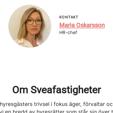
KONTAKT
Maria Oskarsson
HR-chef
Om Sveafastigheter
yresgästers trivsel i fokus äger, förvaltar o
vi en bredd av hyresrätter som står sig över t