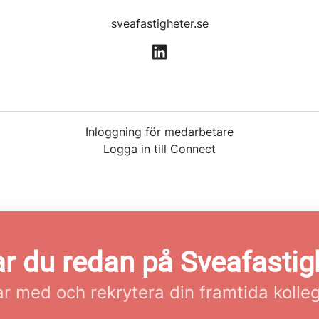
sveafastigheter.se
Inloggning för medarbetare
Logga in till Connect
r du redan på Sveafastig
r med och rekrytera din framtida kolle