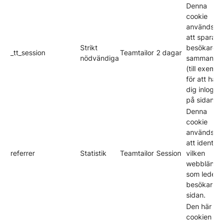
Denna
cookie
används fö
att spara e
Strikt
besökares
_tt_session
Teamtailor
2 dagar
nödvändiga
sammanha
(till exempe
för att hålla
dig inlogg
på sidan).
Denna
cookie
används fö
att identifi
referrer
Statistik
Teamtailor
Session
vilken
webblänk
som leder
besökarna t
sidan.
Den här
cookien