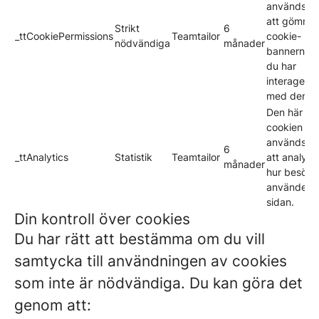
används fö
att gömma
Strikt
6
_ttCookiePermissions
Teamtailor
cookie-
nödvändiga
månader
bannern nä
du har
interagerat
med den.
Den här
cookien
används fö
6
_ttAnalytics
Statistik
Teamtailor
att analyse
månader
hur besöka
använder
sidan.
Din kontroll över cookies
Du har rätt att bestämma om du vill
samtycka till användningen av cookies
som inte är nödvändiga. Du kan göra det
genom att: